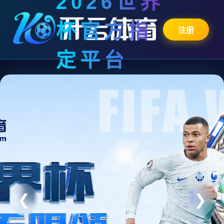
2026世界
杯官方指
注册
定平台
❮
❯